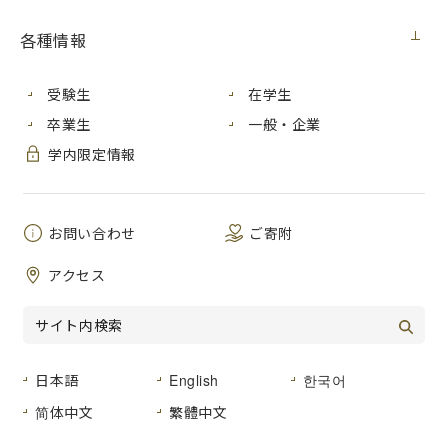
学部
免許状の種類
各種情報
国際学部
●中学校教諭一種免許状（英
受験生
在学生
●中学校教諭一種免許状（社
●高等学校教諭一種免許状（
卒業生
一般・企業
●高等学校教諭一種免許状（
学内限定情報
●高等学校教諭一種免許状（
●博物館、美術館などの学芸
情報科学部
●高等学校教諭一種免許状（
お問い合わせ
ご寄附
●高等学校教諭一種免許状（
アクセス
芸術学部
●中学校教諭一種免許状（美
●高等学校教諭一種免許状（
●博物館、美術館などの学芸
●高等学校教諭一種免許状（
日本語
English
한국어
简体中文
繁體中文