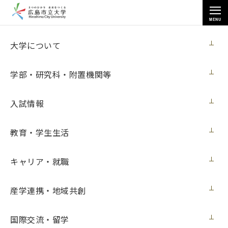
MENU
キャリア・就職
大学について
学部・研究科・附置機関等
入試情報
トップページ
>
キャリア・就職
>
就職支援
>
主な就職先
教育・学生生活
キャリア・就職
主な就職先
産学連携・地域共創
2023年3月に卒業・修了した学生の就職先を学部・研究科及
び地域ごとに掲載しています。下記のリンクをクリックして
国際交流・留学
ください。