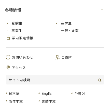
就職先
各種情報
学部・研究
科
広島県内
関東
近畿
その他
受験生
在学生
国際学部
卒業生
一般・企業
26社29
28社28
15社15
国際学研究
5社5名
名
名
名
学内限定情報
科
情報科学部
45社69
62社74
21社25
22社25
情報科学研
名
名
名
名
お問い合わせ
ご寄附
究科
アクセス
芸術学部
10社10
14社14
芸術学研究
8社8名
8社9名
名
名
科
平和学研究
―
1社1名
―
―
日本語
English
한국어
科
简体中文
繁體中文