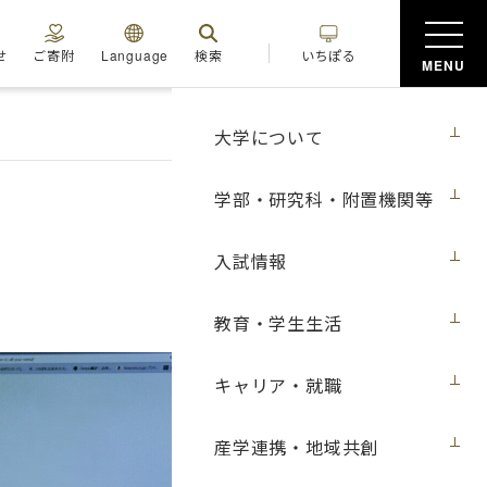
せ
ご寄附
Language
検索
いちぽる
MENU
大学について
学部・研究科・附置機関等
入試情報
教育・学生生活
キャリア・就職
産学連携・地域共創