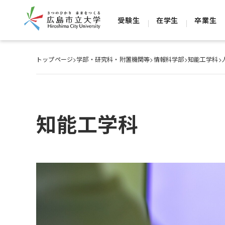
受験生
在学生
卒業生
トップページ
>
学部・研究科・附置機関等
>
情報科学部
>
知能工学科
>
知能工学科