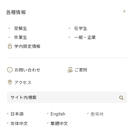
各種情報
受験生
在学生
卒業生
一般・企業
学内限定情報
お問い合わせ
ご寄附
キャンパス情報ネットワークやインターネット接続のための
アクセス
通信機器を備え、安全で利便性に優れた情報通信サービスを
提供しています。
学内各所には無線LANを整備し、実習室以外でも個人所有の
パソコンでインターネットを利用することができる環境を提
供しています。その他にも、履修登録や成績確認を行うこと
日本語
English
한국어
ができる大学情報サービスの運用管理の支援など学内のさま
ざまなネットワークサービスの支援を行っています。
简体中文
繁體中文
※2025年4月1日より情報処理センターを刷新して、情報統括