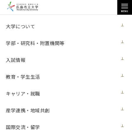
MENU
学部・研究科・附置機関等
大学について
学部・研究科・附置機関等
入試情報
トップページ
>
学部・研究科・附置機関等
>
情報統括センター
教育・学生生活
キャリア・就職
情報統括センター
産学連携・地域共創
国際交流・留学