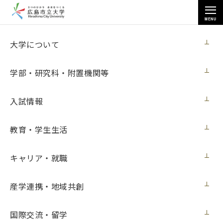
MENU
教育・学生生活
大学について
学部・研究科・附置機関等
入試情報
トップページ
>
教育・学生生活
>
食堂・売店・ATM
教育・学生生活
キャリア・就職
食堂・売店・ATM
産学連携・地域共創
夏季休業期間に伴う学内施設の営業等等についてはこちらを
ご確認ください。
国際交流・留学