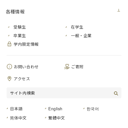
「美術館キャンパスメンバーズ制度」とは、美術館を有効活
各種情報
用し、芸術に親しむ機会をより豊かにすることを目的とした
高等教育機関向けの会員制度です。
受験生
在学生
本学では、学生の皆さんにより多くの芸術作品に触れてもら
卒業生
一般・企業
うために、「広島県立美術館」および「ひろしま美術館」の
キャンパスメンバーズ制度に加入しています。学生の皆さん
学内限定情報
は、入館する際に学生証を提示すると、常設展・特別展を無
料で鑑賞することができます。（広島県立美術館において
は、広島県美術展を除きます。）
お問い合わせ
ご寄附
この制度を積極的に活用し、美術館を訪れてください。
アクセス
現在開催中の展示については、各美術館のウェブサイトをご
覧ください。
広島県立美術館のウェブサイトはこちら
日本語
English
한국어
ひろしま美術館のウェブサイトはこちら
简体中文
繁體中文