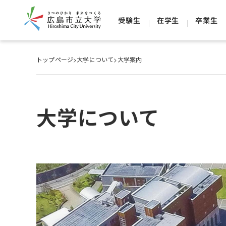
受験生
在学生
卒業生
トップページ
>
大学について
>
大学案内
大学について