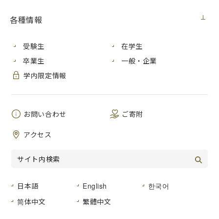
日付
区分
社名
報道内容
各種情報
宇宙人？怪獣？世界に一つのぬい
10月６
るみ
新聞
毎日
受験生
在学生
日
兄弟ユニット「ぬい天」展示
卒業生
一般・企業
市現美・ミュージアムショップ
学内限定情報
[キャンパスリポーター発]
10月12
半導体企業で業務体験
新聞
中国
日
情報科学部生 学び生かし
広島市立大 ２年 巽亮太
お問い合わせ
ご寄附
アクセス
10月14
「ガザ侵攻回避を」
新聞
朝日
日
原爆ドーム前で訴え
宮島の伝統工芸
10月14
新聞
中国
新たな土産物に
日本語
English
한국어
日
審査会に18人出品
简体中文
繁體中文
10月14
イスラエルの侵攻回避訴え
新聞
中国