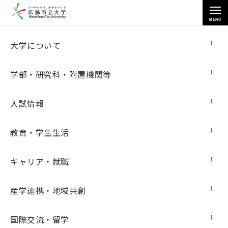
MENU
大学について
大学について
学部・研究科・附置機関等
入試情報
トップページ
>
大学について
>
大学広報
>
メディアでみる市大
>
教育・学生生活
2023年度10月
キャリア・就職
2023年度10月
産学連携・地域共創
メディアでみる市大 2023年10月
国際交流・留学