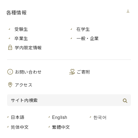
日
区
社
説明・特記
報道内容
頁
各種情報
付
分
名
事項等
ミャンマー 子
受験生
在学生
供救いたい
国際学部卒
卒業生
一般・企業
熊野出身女性
業生の工藤
2月
新
読
絵本１万2000
絢花さんの
23
学内限定情報
4日
聞
売
冊支援計画
活動につい
政情不安、コロ
て。
ナ禍越え
お問い合わせ
ご寄附
広
地域連携＆産学
島
アクセス
連携で変わる！
経
2月
情
大学特集
若林学長の
済
24
報
地域社会と世界
大学紹介
10
レ
日
誌
に貢献する
文。
ポ
人間性豊かな人
日本語
English
한국어
ー
材の育成
ト
简体中文
繁體中文