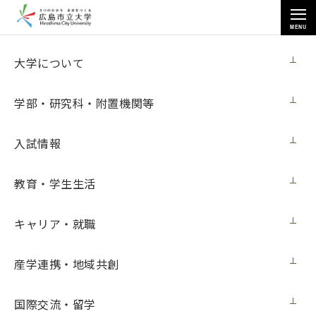
MENU
大学について
大学について
学部・研究科・附置機関等
入試情報
トップページ
>
大学について
>
大学広報
>
メディアでみる市大
>
教育・学生生活
2021年度２月
キャリア・就職
2021年度２月
産学連携・地域共創
メディアでみる市大 2022年２月
国際交流・留学