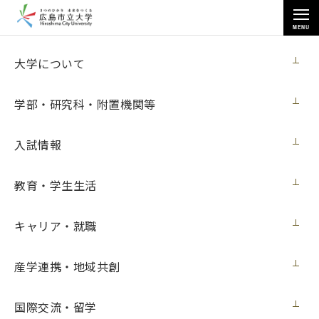
MENU
大学について
大学について
学部・研究科・附置機関等
入試情報
トップページ
>
大学について
>
大学広報
>
メディアでみる市大
>
教育・学生生活
2021年度５月
キャリア・就職
2021年度５月
産学連携・地域共創
メディアでみる市大 2021年5月
国際交流・留学