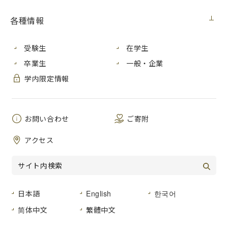
日
区
社
報道内容
各種情報
付
分
名
決別 金権政治 第
受験生
在学生
６部
卒業生
一般・企業
5
民意の風 ＜５＞
月
新
中
有権者 変化の芽育
再選挙の投票を呼びかけ
学内限定情報
1
聞
国
つか
学部２年の岩城のどか
日
次期衆院選へ
試される姿勢
お問い合わせ
ご寄附
参院広島再選挙
アラブの子に母語教
アクセス
育
5
広島市立大准教授ら
国際学部の田浪亜央江
月
新
中
オンライン授業
の子どもたちに、母語
2
聞
国
支援団体設立 ＣＦ
る支援団体を発足。
日
日本語
English
한국어
も 「異国での成長
見守る」
简体中文
繁體中文
5
核禁条約 ネットで講