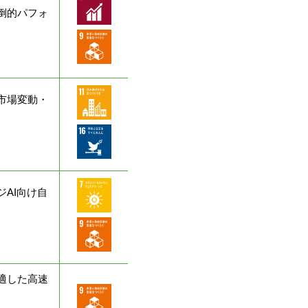
倒的パフォ
市場変動・
AI向け自
適した高速