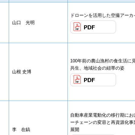
ドローンを活用した空撮アーカ
山口 光明
100年前の農山漁村の食生活に
共生、地域社会の紐帯の姿
山根 史博
自動車産業電動化の移行期にお
ーチェーンの変容と再資源化事
李 在鎬
展開