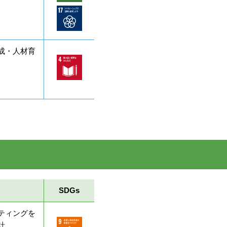
成・人材育
SDGs
ティングを
計