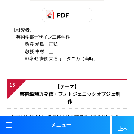
【研究者】
芸術学部デザイン工芸学科
教授 納島 正弘
教授 中村 圭
非常勤助教 大道寺 ダニカ（当時）
15
【テーマ】
芸備線魅力発信・フォトジェニックオブジェ制
作
広島駅と庄原駅・新見駅を結ぶ芸備線沿線の活性化を
目的とした取り組みとして、志和口駅地域の方を中心
メニュー
上へ
に100名の協力を得て幟を作成し、３ヶ月に渡り設置し