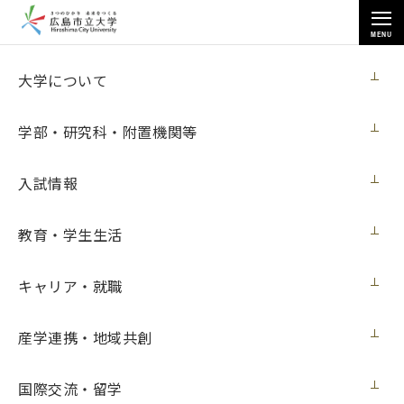
MENU
お知らせ
大学について
学部・研究科・附置機関等
入試情報
教育・学生生活
トップページ
>
お知らせ
>
芸術学部漆造形分野の学生らの「宮島ろくろ作品展 木と漆」開催（９月
29日更新）
キャリア・就職
芸術学部漆造形分野の学生らの「宮島ろく
産学連携・地域共創
ろ作品展 木と漆」開催（９月29日更新）
国際交流・留学
展覧会
2021年9月29日（水）