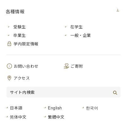
各種情報
芸術学部漆造形分野の学生が、宮島細工のひとつである宮島
受験生
在学生
ろくろ（木工）の歴史や技術を学び、制作した作品の展示で
卒業生
一般・企業
す。木の表情を活かした盆や皿、木製のランプシェードなど
を展示します。
学内限定情報
宮島ろくろ作品展 木と漆
会期：2021年9月30日木曜日～10月5日
お問い合わせ
ご寄附
火曜日
開館時間：10:00～18:00（最終日は
アクセス
17:00まで）
会場：ぎゃらりぃ宮郷
（広島県廿日市市宮島町幸町東表476
町家通り）
日本語
English
한국어
お願い：ご来場の方は次の感染対策へ
のご協力をお願いします。
简体中文
繁體中文
・マスクの着用